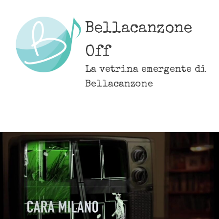
Skip
to
Bellacanzone
content
Off
La vetrina emergente di
Bellacanzone
MENU