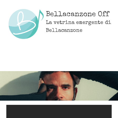
Skip
to
Bellacanzone Off
content
La vetrina emergente di
Bellacanzone
MENU